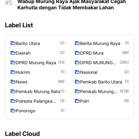
Wabup Murung Raya Ajak Masyarakat Cegah
Karhutla dengan Tidak Membakar Lahan
Label List
Barito Utara
Berita Murung Raya
(2)
(1)
Daerah
DPRD Mura
(2)
(96)
DPRD Murung Raya
DPRD MURUNG
(13)
(260)
RAYA
Hukrim
Nasional
(1)
(2)
News
Pemkab Barito Utara
(89)
(1)
Pemkab Murung Rata
Pemkab Murung
(1)
(578)
Raya
Polresta Palangka
Polri
(3)
(9)
Raya
Ponorogo
(1)
Label Cloud