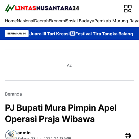
Home
Nasional
Daerah
Ekonomi
Sosial Budaya
Pemkab Murung Ray
 Juara III Tari Kreasi
Festival Tira Tangka Balang 2026 Ditutu
BERITA HARI INI
Ad
Beranda
PJ Bupati Mura Pimpin Apel
Operasi Praja Wibawa
admin
Selasa, 23 Juli 2024 04:18 WIB