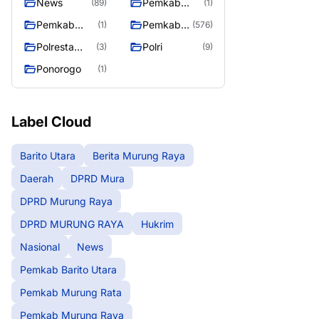
News
Pemkab
(89)
(1)
Barito Utara
Pemkab
Pemkab
(1)
(576)
Murung Rata
Murung
Polresta
Polri
(3)
(9)
Raya
Palangka
Ponorogo
(1)
Raya
Label Cloud
Barito Utara
Berita Murung Raya
Daerah
DPRD Mura
DPRD Murung Raya
DPRD MURUNG RAYA
Hukrim
Nasional
News
Pemkab Barito Utara
Pemkab Murung Rata
Pemkab Murung Raya