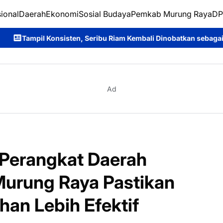
ional
Daerah
Ekonomi
Sosial Budaya
Pemkab Murung Raya
DP
en, Seribu Riam Kembali Dinobatkan sebagai Juara Umum Tira Ta
Ad
Perangkat Daerah
urung Raya Pastikan
han Lebih Efektif