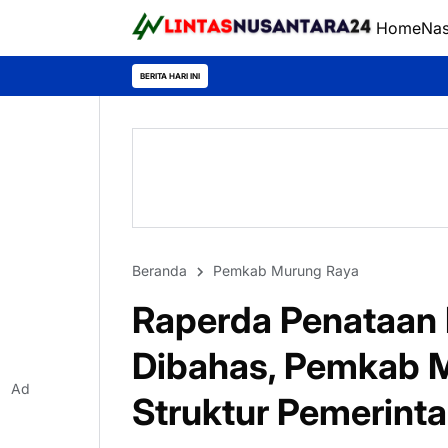
Home
Nas
Tampil Konsist
BERITA HARI INI
Beranda
Pemkab Murung Raya
Raperda Penataan 
Dibahas, Pemkab M
Ad
Struktur Pemerinta