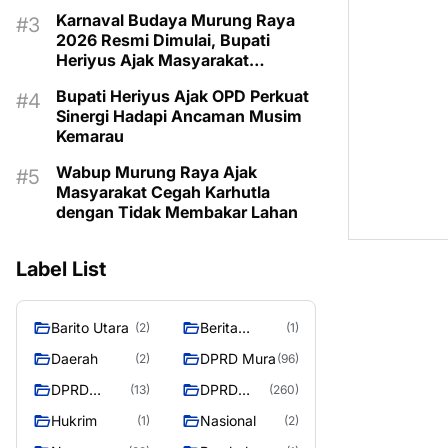
Program Kartu Hebat
Karnaval Budaya Murung Raya
2026 Resmi Dimulai, Bupati
Heriyus Ajak Masyarakat
Lestarikan Warisan Budaya
Bupati Heriyus Ajak OPD Perkuat
Sinergi Hadapi Ancaman Musim
Kemarau
Wabup Murung Raya Ajak
Masyarakat Cegah Karhutla
dengan Tidak Membakar Lahan
Label List
Barito Utara
Berita
(2)
(1)
Murung
Daerah
DPRD Mura
(2)
(96)
Raya
DPRD
DPRD
(13)
(260)
Murung
MURUNG
Hukrim
Nasional
(1)
(2)
Raya
RAYA