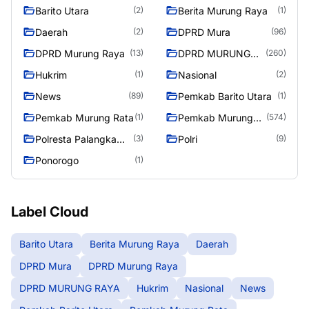
Barito Utara
Berita Murung Raya
(2)
(1)
Daerah
DPRD Mura
(2)
(96)
DPRD Murung Raya
DPRD MURUNG
(13)
(260)
RAYA
Hukrim
Nasional
(1)
(2)
News
Pemkab Barito Utara
(89)
(1)
Pemkab Murung Rata
Pemkab Murung
(1)
(574)
Raya
Polresta Palangka
Polri
(3)
(9)
Raya
Ponorogo
(1)
Label Cloud
Barito Utara
Berita Murung Raya
Daerah
DPRD Mura
DPRD Murung Raya
DPRD MURUNG RAYA
Hukrim
Nasional
News