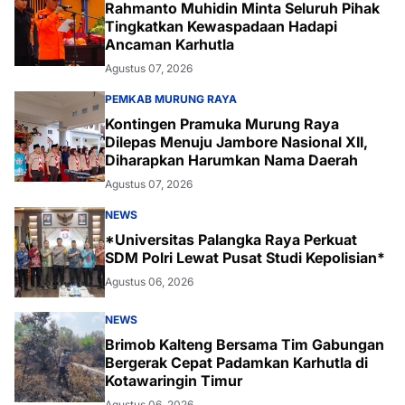
Rahmanto Muhidin Minta Seluruh Pihak
Tingkatkan Kewaspadaan Hadapi
Ancaman Karhutla
Agustus 07, 2026
PEMKAB MURUNG RAYA
Kontingen Pramuka Murung Raya
Dilepas Menuju Jambore Nasional XII,
Diharapkan Harumkan Nama Daerah
Agustus 07, 2026
NEWS
*Universitas Palangka Raya Perkuat
SDM Polri Lewat Pusat Studi Kepolisian*
Agustus 06, 2026
NEWS
Brimob Kalteng Bersama Tim Gabungan
Bergerak Cepat Padamkan Karhutla di
Kotawaringin Timur
Agustus 06, 2026