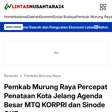
Home
Nasional
Daerah
Ekonomi
Sosial Budaya
Pemkab Murung Ray
i Daerah dan Penguatan Ekonomi Lokal
Rahmanto Muhidin Minta
BERITA HARI INI
Ad
Beranda
Pemkab Murung Raya
Pemkab Murung Raya Percepat
Penataan Kota Jelang Agenda
Besar MTQ KORPRI dan Sinode