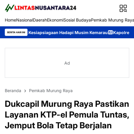
Home
Nasional
Daerah
Ekonomi
Sosial Budaya
Pemkab Murung Ray
siapsiagaan Hadapi Musim Kemarau
Kapolres Murung Raya Perik
BERITA HARI INI
Ad
Beranda
Pemkab Murung Raya
Dukcapil Murung Raya Pastikan
Layanan KTP-el Pemula Tuntas,
Jemput Bola Tetap Berjalan