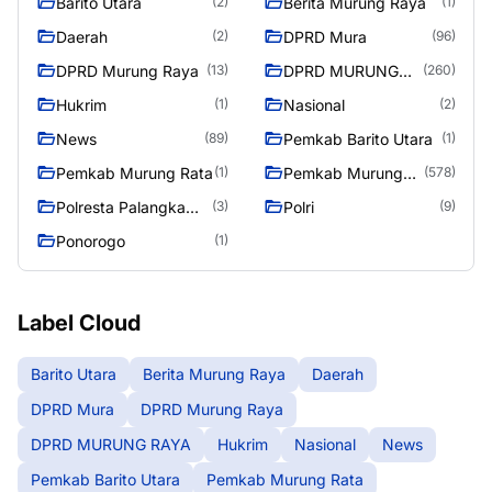
Barito Utara
Berita Murung Raya
(2)
(1)
Daerah
DPRD Mura
(2)
(96)
DPRD Murung Raya
DPRD MURUNG
(13)
(260)
RAYA
Hukrim
Nasional
(1)
(2)
News
Pemkab Barito Utara
(89)
(1)
Pemkab Murung Rata
Pemkab Murung
(1)
(578)
Raya
Polresta Palangka
Polri
(3)
(9)
Raya
Ponorogo
(1)
Label Cloud
Barito Utara
Berita Murung Raya
Daerah
DPRD Mura
DPRD Murung Raya
DPRD MURUNG RAYA
Hukrim
Nasional
News
Pemkab Barito Utara
Pemkab Murung Rata