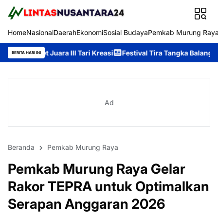
Home
Nasional
Daerah
Ekonomi
Sosial Budaya
Pemkab Murung Ray
ra III Tari Kreasi
Festival Tira Tangka Balang 2026 Ditutup, H
BERITA HARI INI
Ad
Beranda
Pemkab Murung Raya
Pemkab Murung Raya Gelar
Rakor TEPRA untuk Optimalkan
Serapan Anggaran 2026