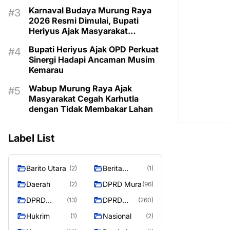
Program Kartu Hebat
Karnaval Budaya Murung Raya
2026 Resmi Dimulai, Bupati
Heriyus Ajak Masyarakat
Lestarikan Warisan Budaya
Bupati Heriyus Ajak OPD Perkuat
Sinergi Hadapi Ancaman Musim
Kemarau
Wabup Murung Raya Ajak
Masyarakat Cegah Karhutla
dengan Tidak Membakar Lahan
Label List
Barito Utara
Berita
(2)
(1)
Murung
Daerah
DPRD Mura
(2)
(96)
Raya
DPRD
DPRD
(13)
(260)
Murung
MURUNG
Hukrim
Nasional
(1)
(2)
Raya
RAYA