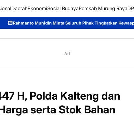
ional
Daerah
Ekonomi
Sosial Budaya
Pemkab Murung Raya
DP
 Minta Seluruh Pihak Tingkatkan Kewaspadaan Hadapi Ancaman 
Ad
447 H, Polda Kalteng dan
Harga serta Stok Bahan