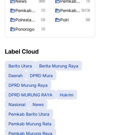
News
Pemkab
(89)
(1)
Barito Utara
Pemkab
Pemkab
(1)
(573)
Murung Rata
Murung
Polresta
Polri
(3)
(9)
Raya
Palangka
Ponorogo
(1)
Raya
Label Cloud
Barito Utara
Berita Murung Raya
Daerah
DPRD Mura
DPRD Murung Raya
DPRD MURUNG RAYA
Hukrim
Nasional
News
Pemkab Barito Utara
Pemkab Murung Rata
Pemkab Murung Raya