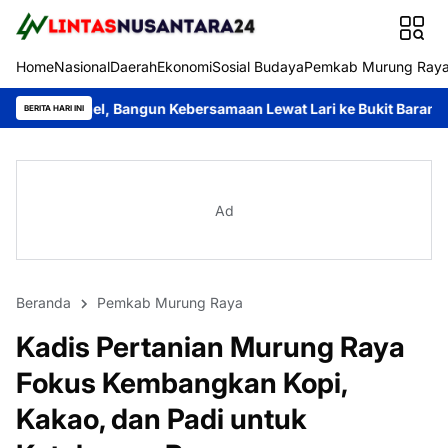
Home
Nasional
Daerah
Ekonomi
Sosial Budaya
Pemkab Murung Ray
Bangun Kebersamaan Lewat Lari ke Bukit Baranahu
Rahmanto Mu
BERITA HARI INI
Ad
Beranda
Pemkab Murung Raya
Kadis Pertanian Murung Raya
Fokus Kembangkan Kopi,
Kakao, dan Padi untuk