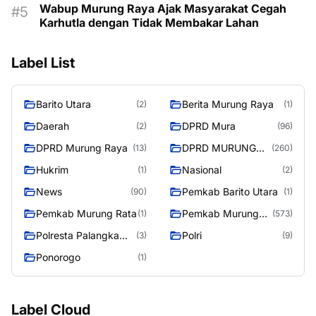
Wabup Murung Raya Ajak Masyarakat Cegah
Karhutla dengan Tidak Membakar Lahan
Label List
Barito Utara
Berita Murung Raya
(2)
(1)
Daerah
DPRD Mura
(2)
(96)
DPRD Murung Raya
DPRD MURUNG
(13)
(260)
RAYA
Hukrim
Nasional
(1)
(2)
News
Pemkab Barito Utara
(90)
(1)
Pemkab Murung Rata
Pemkab Murung
(1)
(573)
Raya
Polresta Palangka
Polri
(3)
(9)
Raya
Ponorogo
(1)
Label Cloud