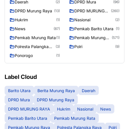
Daerah
DPRD Mura
(2)
(96)
DPRD Murung Raya
DPRD MURUNG
(13)
(260)
RAYA
Hukrim
Nasional
(1)
(2)
News
Pemkab Barito Utara
(87)
(1)
Pemkab Murung Rata
Pemkab Murung
(1)
(571)
Raya
Polresta Palangka
Polri
(3)
(9)
Raya
Ponorogo
(1)
Label Cloud
Barito Utara
Berita Murung Raya
Daerah
DPRD Mura
DPRD Murung Raya
DPRD MURUNG RAYA
Hukrim
Nasional
News
Pemkab Barito Utara
Pemkab Murung Rata
Pemkab Murung Raya
Polresta Palangka Raya
Polri