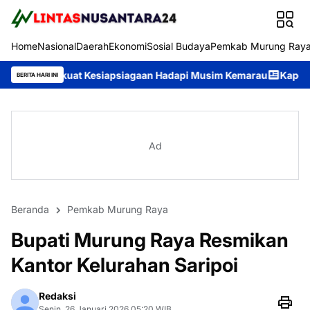
Home
Nasional
Daerah
Ekonomi
Sosial Budaya
Pemkab Murung Ray
uat Kesiapsiagaan Hadapi Musim Kemarau
Kapolres Murung Raya
BERITA HARI INI
Ad
Beranda
Pemkab Murung Raya
Bupati Murung Raya Resmikan
Kantor Kelurahan Saripoi
Redaksi
Senin, 26 Januari 2026 05:20 WIB