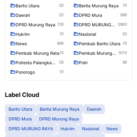
Barito Utara
Berita Murung Raya
(2)
(1)
Daerah
DPRD Mura
(2)
(96)
DPRD Murung Raya
DPRD MURUNG
(13)
(260)
RAYA
Hukrim
Nasional
(1)
(2)
News
Pemkab Barito Utara
(89)
(1)
Pemkab Murung Rata
Pemkab Murung
(1)
(571)
Raya
Polresta Palangka
Polri
(3)
(9)
Raya
Ponorogo
(1)
Label Cloud
Barito Utara
Berita Murung Raya
Daerah
DPRD Mura
DPRD Murung Raya
DPRD MURUNG RAYA
Hukrim
Nasional
News