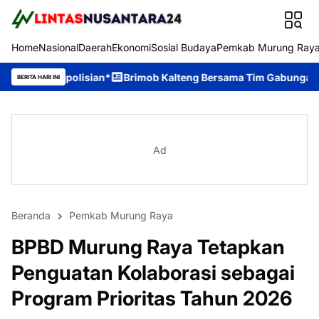
Home
Nasional
Daerah
Ekonomi
Sosial Budaya
Pemkab Murung Ray
ian*
Brimob Kalteng Bersama Tim Gabungan Bergerak Cepat Pa
BERITA HARI INI
Ad
Beranda
Pemkab Murung Raya
BPBD Murung Raya Tetapkan
Penguatan Kolaborasi sebagai
Program Prioritas Tahun 2026