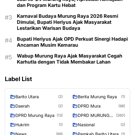
dan Program Kartu Hebat
Karnaval Budaya Murung Raya 2026 Resmi
Dimulai, Bupati Heriyus Ajak Masyarakat
Lestarikan Warisan Budaya
Bupati Heriyus Ajak OPD Perkuat Sinergi Hadapi
Ancaman Musim Kemarau
Wabup Murung Raya Ajak Masyarakat Cegah
Karhutla dengan Tidak Membakar Lahan
Label List
Barito Utara
Berita Murung Raya
(2)
(1)
Daerah
DPRD Mura
(2)
(96)
DPRD Murung Raya
DPRD MURUNG
(13)
(260)
RAYA
Hukrim
Nasional
(1)
(2)
News
Pemkab Barito Utara
(89)
(1)