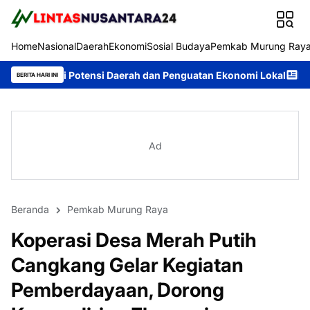
Home
Nasional
Daerah
Ekonomi
Sosial Budaya
Pemkab Murung Ray
tensi Daerah dan Penguatan Ekonomi Lokal
Rahmanto Muhidin M
BERITA HARI INI
Ad
Beranda
Pemkab Murung Raya
Koperasi Desa Merah Putih
Cangkang Gelar Kegiatan
Pemberdayaan, Dorong