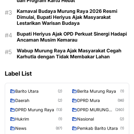
dan Program Kartu Hebat
Karnaval Budaya Murung Raya 2026 Resmi
Dimulai, Bupati Heriyus Ajak Masyarakat
Lestarikan Warisan Budaya
Bupati Heriyus Ajak OPD Perkuat Sinergi Hadapi
Ancaman Musim Kemarau
Wabup Murung Raya Ajak Masyarakat Cegah
Karhutla dengan Tidak Membakar Lahan
Label List
Barito Utara
Berita Murung Raya
(2)
(1)
Daerah
DPRD Mura
(2)
(96)
DPRD Murung Raya
DPRD MURUNG
(13)
(260)
RAYA
Hukrim
Nasional
(1)
(2)
News
Pemkab Barito Utara
(87)
(1)