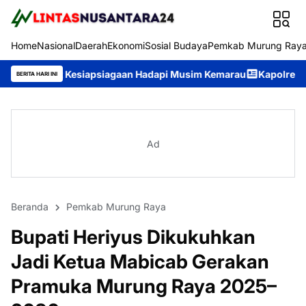
Home
Nasional
Daerah
Ekonomi
Sosial Budaya
Pemkab Murung Ray
esiapsiagaan Hadapi Musim Kemarau
Kapolres Murung Raya Peri
BERITA HARI INI
Ad
Beranda
Pemkab Murung Raya
Bupati Heriyus Dikukuhkan
Jadi Ketua Mabicab Gerakan
Pramuka Murung Raya 2025–