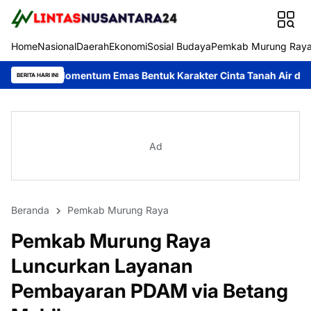
Home
Nasional
Daerah
Ekonomi
Sosial Budaya
Pemkab Murung Ray
mentum Emas Bentuk Karakter Cinta Tanah Air dan Lingkungan
BERITA HARI INI
Ad
Beranda
Pemkab Murung Raya
Pemkab Murung Raya
Luncurkan Layanan
Pembayaran PDAM via Betang