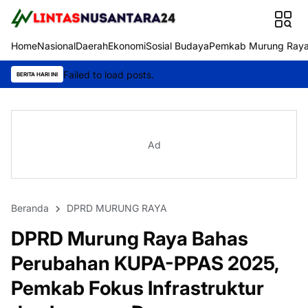
Home
Nasional
Daerah
Ekonomi
Sosial Budaya
Pemkab Murung Ray
Failed to load posts.
BERITA HARI INI
Ad
Beranda
DPRD MURUNG RAYA
DPRD Murung Raya Bahas
Perubahan KUPA-PPAS 2025,
Pemkab Fokus Infrastruktur