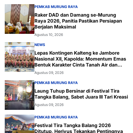
PEMKAB MURUNG RAYA
Raker DAD dan Damang se-Murung
Raya 2026, Panitia Pastikan Persiapan
Berjalan Maksimal
Agustus 10, 2026
NEWS
Lepas Kontingen Kalteng ke Jambore
Nasional XII, Kapolda: Momentum Emas
Bentuk Karakter Cinta Tanah Air dan
Lingkungan
Agustus 09, 2026
PEMKAB MURUNG RAYA
Laung Tuhup Bersinar di Festival Tira
Tangka Balang, Sabet Juara III Tari Kreasi
Agustus 09, 2026
PEMKAB MURUNG RAYA
Festival Tira Tangka Balang 2026
Ditutup, Heriyus Tekankan Pentingnya