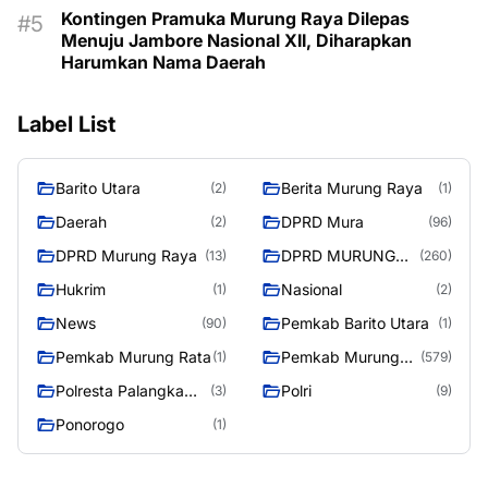
Kontingen Pramuka Murung Raya Dilepas
Menuju Jambore Nasional XII, Diharapkan
Harumkan Nama Daerah
Label List
Barito Utara
Berita Murung Raya
(2)
(1)
Daerah
DPRD Mura
(2)
(96)
DPRD Murung Raya
DPRD MURUNG
(13)
(260)
RAYA
Hukrim
Nasional
(1)
(2)
News
Pemkab Barito Utara
(90)
(1)
Pemkab Murung Rata
Pemkab Murung
(1)
(579)
Raya
Polresta Palangka
Polri
(3)
(9)
Raya
Ponorogo
(1)