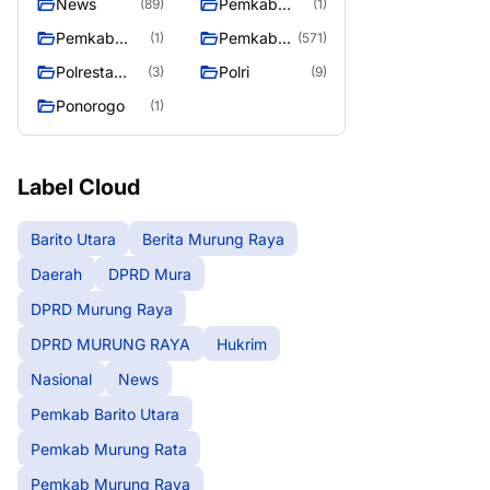
News
Pemkab
(89)
(1)
Barito Utara
Pemkab
Pemkab
(1)
(571)
Murung Rata
Murung
Polresta
Polri
(3)
(9)
Raya
Palangka
Ponorogo
(1)
Raya
Label Cloud
Barito Utara
Berita Murung Raya
Daerah
DPRD Mura
DPRD Murung Raya
DPRD MURUNG RAYA
Hukrim
Nasional
News
Pemkab Barito Utara
Pemkab Murung Rata
Pemkab Murung Raya