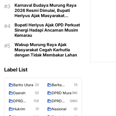
Program Kartu Hebat
Karnaval Budaya Murung Raya
2026 Resmi Dimulai, Bupati
Heriyus Ajak Masyarakat
Lestarikan Warisan Budaya
Bupati Heriyus Ajak OPD Perkuat
Sinergi Hadapi Ancaman Musim
Kemarau
Wabup Murung Raya Ajak
Masyarakat Cegah Karhutla
dengan Tidak Membakar Lahan
Label List
Barito Utara
Berita
(2)
(1)
Murung
Daerah
DPRD Mura
(2)
(96)
Raya
DPRD
DPRD
(13)
(260)
Murung
MURUNG
Hukrim
Nasional
(1)
(2)
Raya
RAYA