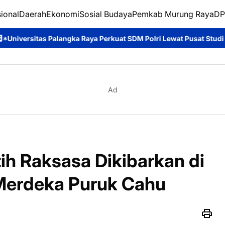
ional
Daerah
Ekonomi
Sosial Budaya
Pemkab Murung Raya
DP
Raya Perkuat SDM Polri Lewat Pusat Studi Kepolisian*
Brimob K
Ad
ih Raksasa Dikibarkan di
erdeka Puruk Cahu