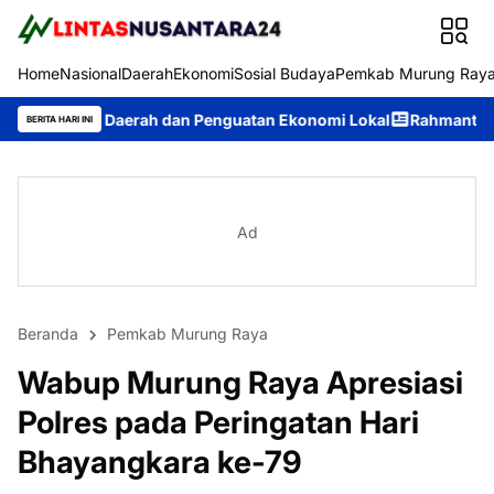
Home
Nasional
Daerah
Ekonomi
Sosial Budaya
Pemkab Murung Ray
aerah dan Penguatan Ekonomi Lokal
Rahmanto Muhidin Minta S
BERITA HARI INI
Ad
Beranda
Pemkab Murung Raya
Wabup Murung Raya Apresiasi
Polres pada Peringatan Hari
Bhayangkara ke-79