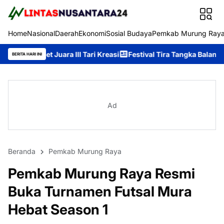
Home
Nasional
Daerah
Ekonomi
Sosial Budaya
Pemkab Murung Ray
ra III Tari Kreasi
Festival Tira Tangka Balang 2026 Ditutup, H
BERITA HARI INI
Ad
Beranda
Pemkab Murung Raya
Pemkab Murung Raya Resmi
Buka Turnamen Futsal Mura
Hebat Season 1