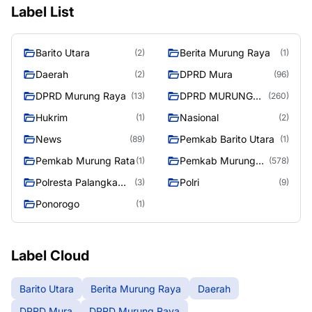
Label List
Barito Utara
Berita Murung Raya
(2)
(1)
Daerah
DPRD Mura
(2)
(96)
DPRD Murung Raya
DPRD MURUNG
(13)
(260)
RAYA
Hukrim
Nasional
(1)
(2)
News
Pemkab Barito Utara
(89)
(1)
Pemkab Murung Rata
Pemkab Murung
(1)
(578)
Raya
Polresta Palangka
Polri
(3)
(9)
Raya
Ponorogo
(1)
Label Cloud
Barito Utara
Berita Murung Raya
Daerah
DPRD Mura
DPRD Murung Raya