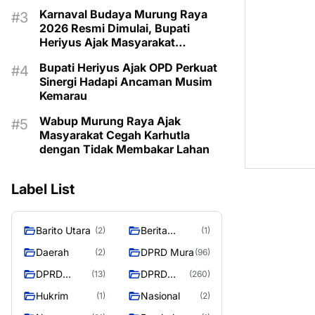
Program Kartu Hebat
Karnaval Budaya Murung Raya
2026 Resmi Dimulai, Bupati
Heriyus Ajak Masyarakat
Lestarikan Warisan Budaya
Bupati Heriyus Ajak OPD Perkuat
Sinergi Hadapi Ancaman Musim
Kemarau
Wabup Murung Raya Ajak
Masyarakat Cegah Karhutla
dengan Tidak Membakar Lahan
Label List
Barito Utara
Berita
(2)
(1)
Murung
Daerah
DPRD Mura
(2)
(96)
Raya
DPRD
DPRD
(13)
(260)
Murung
MURUNG
Hukrim
Nasional
(1)
(2)
Raya
RAYA