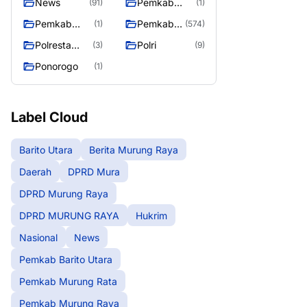
News
Pemkab
(91)
(1)
Barito Utara
Pemkab
Pemkab
(1)
(574)
Murung Rata
Murung
Polresta
Polri
(3)
(9)
Raya
Palangka
Ponorogo
(1)
Raya
Label Cloud
Barito Utara
Berita Murung Raya
Daerah
DPRD Mura
DPRD Murung Raya
DPRD MURUNG RAYA
Hukrim
Nasional
News
Pemkab Barito Utara
Pemkab Murung Rata
Pemkab Murung Raya