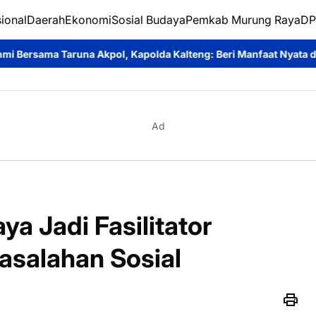
ional
Daerah
Ekonomi
Sosial Budaya
Pemkab Murung Raya
DP
 Kapolda Kalteng: Beri Manfaat Nyata dan Inspiratif Bagi Siswa d
Ad
a Jadi Fasilitator
asalahan Sosial