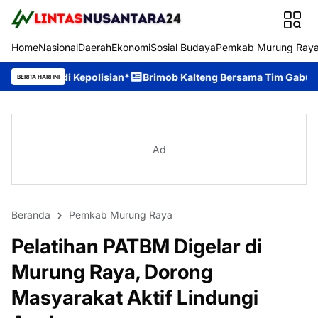
Home
Nasional
Daerah
Ekonomi
Sosial Budaya
Pemkab Murung Ray
polisian*
Brimob Kalteng Bersama Tim Gabungan Bergerak Cepa
BERITA HARI INI
Ad
Beranda
Pemkab Murung Raya
Pelatihan PATBM Digelar di
Murung Raya, Dorong
Masyarakat Aktif Lindungi