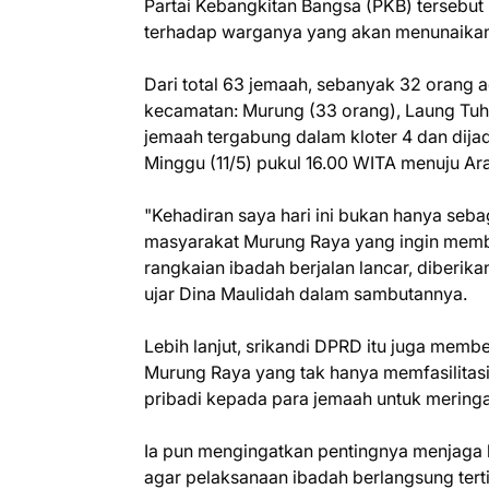
Partai Kebangkitan Bangsa (PKB) tersebut 
terhadap warganya yang akan menunaikan 
Dari total 63 jemaah, sebanyak 32 orang a
kecamatan: Murung (33 orang), Laung Tuhu
jemaah tergabung dalam kloter 4 dan dij
Minggu (11/5) pukul 16.00 WITA menuju Ar
"Kehadiran saya hari ini bukan hanya sebag
masyarakat Murung Raya yang ingin membe
rangkaian ibadah berjalan lancar, diberik
ujar Dina Maulidah dalam sambutannya.
Lebih lanjut, srikandi DPRD itu juga memb
Murung Raya yang tak hanya memfasilitas
pribadi kepada para jemaah untuk mering
Ia pun mengingatkan pentingnya menjaga
agar pelaksanaan ibadah berlangsung ter