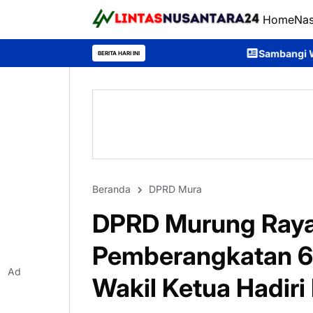
Home
Nas
Sambangi Warga Desa, Ditpolairud P
BERITA HARI INI
Beranda
DPRD Mura
DPRD Murung Ray
Pemberangkatan 63
Ad
Wakil Ketua Hadiri