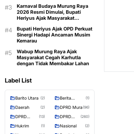
Program Kartu Hebat
Karnaval Budaya Murung Raya
2026 Resmi Dimulai, Bupati
Heriyus Ajak Masyarakat
Lestarikan Warisan Budaya
Bupati Heriyus Ajak OPD Perkuat
Sinergi Hadapi Ancaman Musim
Kemarau
Wabup Murung Raya Ajak
Masyarakat Cegah Karhutla
dengan Tidak Membakar Lahan
Label List
Barito Utara
Berita
(2)
(1)
Murung
Daerah
DPRD Mura
(2)
(96)
Raya
DPRD
DPRD
(13)
(260)
Murung
MURUNG
Hukrim
Nasional
(1)
(2)
Raya
RAYA