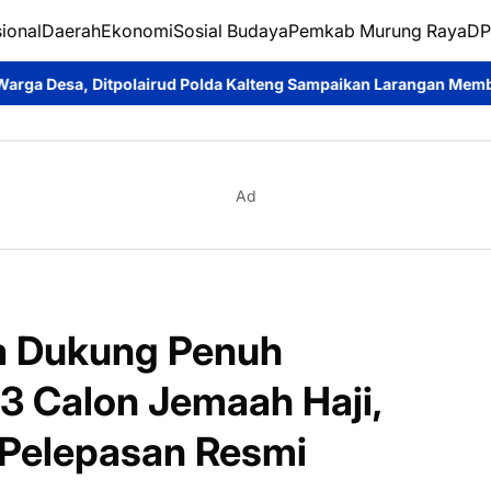
ional
Daerah
Ekonomi
Sosial Budaya
Pemkab Murung Raya
DP
olda Kalteng Sampaikan Larangan Membakar Hutan dan Lahan
C
Ad
a Dukung Penuh
 Calon Jemaah Haji,
 Pelepasan Resmi