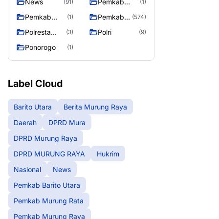
News
Pemkab
(91)
(1)
Barito Utara
Pemkab
Pemkab
(1)
(574)
Murung Rata
Murung
Polresta
Polri
(3)
(9)
Raya
Palangka
Ponorogo
(1)
Raya
Label Cloud
Barito Utara
Berita Murung Raya
Daerah
DPRD Mura
DPRD Murung Raya
DPRD MURUNG RAYA
Hukrim
Nasional
News
Pemkab Barito Utara
Pemkab Murung Rata
Pemkab Murung Raya