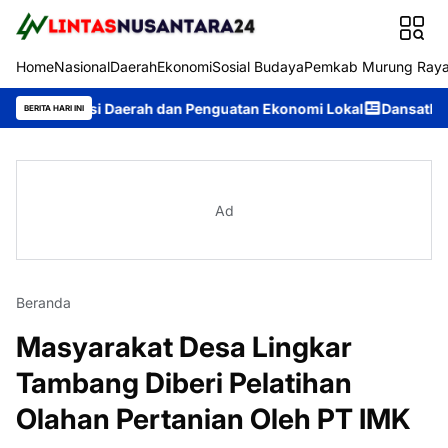
Home
Nasional
Daerah
Ekonomi
Sosial Budaya
Pemkab Murung Ray
si Daerah dan Penguatan Ekonomi Lokal
Dansatbrimob Polda Ka
BERITA HARI INI
Ad
Beranda
Masyarakat Desa Lingkar
Tambang Diberi Pelatihan
Olahan Pertanian Oleh PT IMK