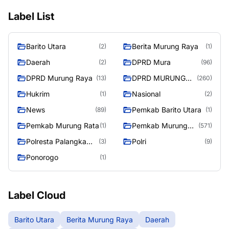
Label List
Barito Utara
Berita Murung Raya
(2)
(1)
Daerah
DPRD Mura
(2)
(96)
DPRD Murung Raya
DPRD MURUNG
(13)
(260)
RAYA
Hukrim
Nasional
(1)
(2)
News
Pemkab Barito Utara
(89)
(1)
Pemkab Murung Rata
Pemkab Murung
(1)
(571)
Raya
Polresta Palangka
Polri
(3)
(9)
Raya
Ponorogo
(1)
Label Cloud
Barito Utara
Berita Murung Raya
Daerah