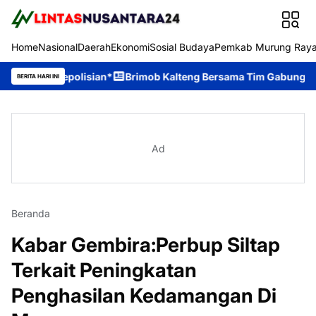
Home
Nasional
Daerah
Ekonomi
Sosial Budaya
Pemkab Murung Ray
Kepolisian*
Brimob Kalteng Bersama Tim Gabungan Bergerak Ce
BERITA HARI INI
Ad
Beranda
Kabar Gembira:Perbup Siltap
Terkait Peningkatan
Penghasilan Kedamangan Di