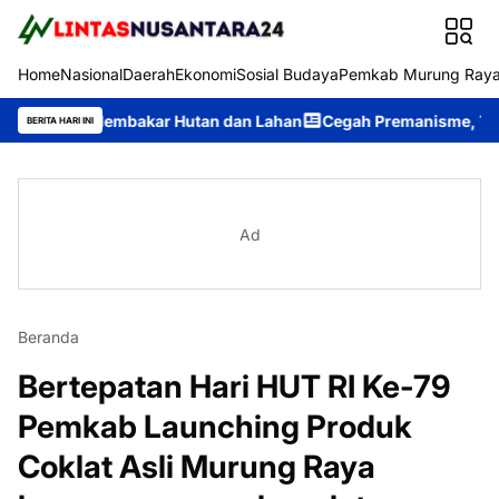
Home
Nasional
Daerah
Ekonomi
Sosial Budaya
Pemkab Murung Ray
 Membakar Hutan dan Lahan
Cegah Premanisme, Tim Patroli Perin
BERITA HARI INI
Ad
Beranda
Bertepatan Hari HUT RI Ke-79
Pemkab Launching Produk
Coklat Asli Murung Raya