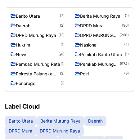
Barito Utara
Berita Murung Raya
(2)
(1)
Daerah
DPRD Mura
(2)
(96)
DPRD Murung Raya
DPRD MURUNG
(13)
(260)
RAYA
Hukrim
Nasional
(1)
(2)
News
Pemkab Barito Utara
(91)
(1)
Pemkab Murung Rata
Pemkab Murung
(1)
(574)
Raya
Polresta Palangka
Polri
(3)
(9)
Raya
Ponorogo
(1)
Label Cloud
Barito Utara
Berita Murung Raya
Daerah
DPRD Mura
DPRD Murung Raya