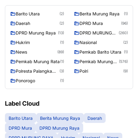
Barito Utara
Berita Murung Raya
(2)
(1)
Daerah
DPRD Mura
(2)
(96)
DPRD Murung Raya
DPRD MURUNG
(13)
(260)
RAYA
Hukrim
Nasional
(1)
(2)
News
Pemkab Barito Utara
(89)
(1)
Pemkab Murung Rata
Pemkab Murung
(1)
(576)
Raya
Polresta Palangka
Polri
(3)
(9)
Raya
Ponorogo
(1)
Label Cloud
Barito Utara
Berita Murung Raya
Daerah
DPRD Mura
DPRD Murung Raya
DPRD MURUNG RAYA
Hukrim
Nasional
News