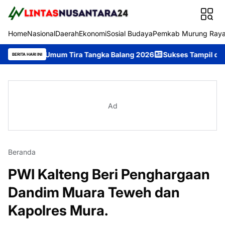
Home
Nasional
Daerah
Ekonomi
Sosial Budaya
Pemkab Murung Ray
ra Umum Tira Tangka Balang 2026
Sukses Tampil di Festival Tira
BERITA HARI INI
Ad
Beranda
PWI Kalteng Beri Penghargaan
Dandim Muara Teweh dan
Kapolres Mura.