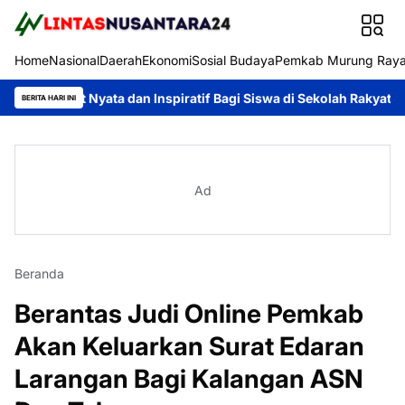
Home
Nasional
Daerah
Ekonomi
Sosial Budaya
Pemkab Murung Ray
 Nyata dan Inspiratif Bagi Siswa di Sekolah Rakyat
Murung Raya
BERITA HARI INI
Ad
Beranda
Berantas Judi Online Pemkab
Akan Keluarkan Surat Edaran
Larangan Bagi Kalangan ASN