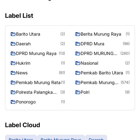
Label List
Barito Utara
Berita Murung Raya
(2)
(1)
Daerah
DPRD Mura
(2)
(96)
DPRD Murung Raya
DPRD MURUNG
(13)
(260)
RAYA
Hukrim
Nasional
(1)
(2)
News
Pemkab Barito Utara
(91)
(1)
Pemkab Murung Rata
Pemkab Murung
(1)
(574)
Raya
Polresta Palangka
Polri
(3)
(9)
Raya
Ponorogo
(1)
Label Cloud
Barito Utara
Berita Murung Raya
Daerah